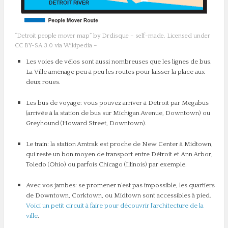
“Detroit people mover map” by Drdisque – self-made. Licensed under
CC BY-SA 3.0 via Wikipedia –
Les voies de vélos sont aussi nombreuses que les lignes de bus.
La Ville aménage peu à peu les routes pour laisser la place aux
deux roues.
Les bus de voyage: vous pouvez arriver à Détroit par Megabus
(arrivée à la station de bus sur Michigan Avenue, Downtown) ou
Greyhound (Howard Street, Downtown).
Le train: la station Amtrak est proche de New Center à Midtown,
qui reste un bon moyen de transport entre Détroit et Ann Arbor,
Toledo (Ohio) ou parfois Chicago (Illinois) par exemple.
Avec vos jambes: se promener n’est pas impossible, les quartiers
de Downtown, Corktown, ou Midtown sont accessibles à pied.
Voici un petit circuit à faire pour découvrir l’architecture de la
ville
.